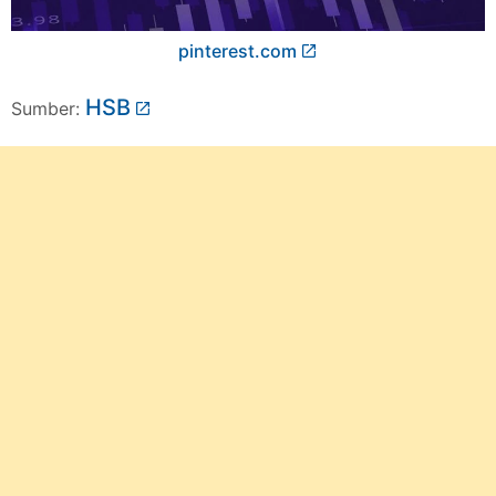
pinterest.com
HSB
Sumber: