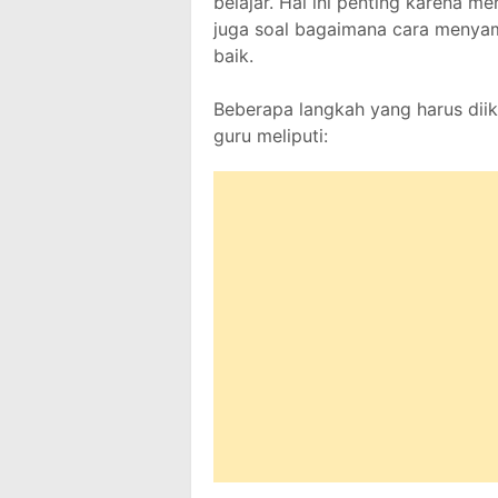
belajar. Hal ini penting karena m
juga soal bagaimana cara menya
baik.
Beberapa langkah yang harus diik
guru meliputi: