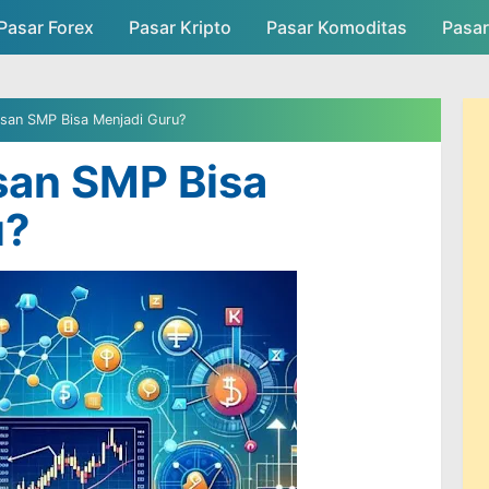
Pasar Forex
Pasar Kripto
Skip to main content
Pasar Komoditas
Pasa
asar
Persaingan Pasar
Admin Pasar
san SMP Bisa Menjadi Guru?
san SMP Bisa
u?