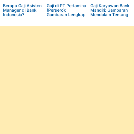
Berapa Gaji Asisten
Gaji di PT Pertamina
Gaji Karyawan Bank
Manager di Bank
(Persero):
Mandiri: Gambaran
Indonesia?
Gambaran Lengkap
Mendalam Tentang
dan Rinci
Tingkatan dan
Faktor yang
Mempengaruhi