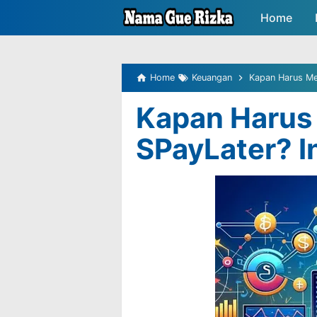
-->
Home
Peluang P
Home
Keuangan
Kapan Harus Mem
Kapan Harus
SPayLater? I