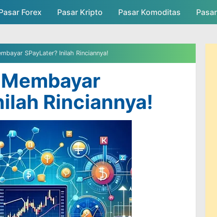
Pasar Forex
Pasar Kripto
Skip to main content
Pasar Komoditas
Pasa
asar
Persaingan Pasar
Admin Pasar
bayar SPayLater? Inilah Rinciannya!
 Membayar
nilah Rinciannya!