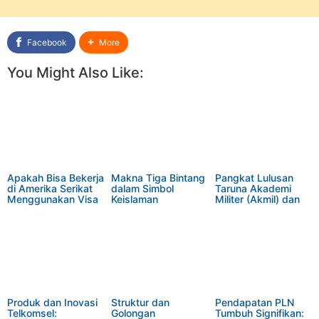
Facebook
More
You Might Also Like:
Apakah Bisa Bekerja
Makna Tiga Bintang
Pangkat Lulusan
di Amerika Serikat
dalam Simbol
Taruna Akademi
Menggunakan Visa
Keislaman
Militer (Akmil) dan
Turis?
Perjalanan Menuju
Perwira TNI AD
Produk dan Inovasi
Struktur dan
Pendapatan PLN
Telkomsel:
Golongan
Tumbuh Signifikan: