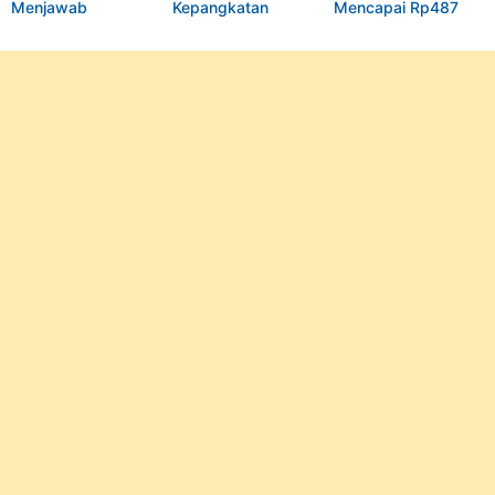
Menjawab
Kepangkatan
Mencapai Rp487
Kebutuhan
Perwira di Kepolisian
Triliun pada 2023
Komunikasi Digital di
Negara Republik
Indonesia
Indonesia (Polri)