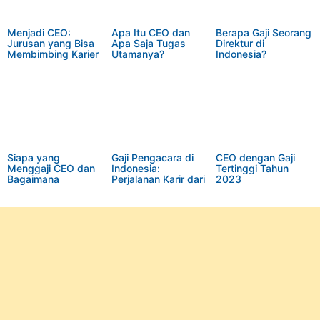
Menjadi CEO:
Apa Itu CEO dan
Berapa Gaji Seorang
Jurusan yang Bisa
Apa Saja Tugas
Direktur di
Membimbing Karier
Utamanya?
Indonesia?
Menuju Puncak
Kepemimpinan
Siapa yang
Gaji Pengacara di
CEO dengan Gaji
Menggaji CEO dan
Indonesia:
Tertinggi Tahun
Bagaimana
Perjalanan Karir dari
2023
Prosesnya?
Junior hingga Senior