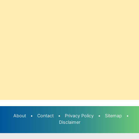
About
•
Contact
•
Privacy Policy
•
Sitemap
•
Disclaimer
©2020-2030
Nama Gue Rizka