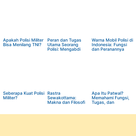
Apakah Polisi Militer
Peran dan Tugas
Warna Mobil Polisi di
Bisa Menilang TNI?
Utama Seorang
Indonesia: Fungsi
Polisi: Mengabdi
dan Peranannya
untuk Keamanan
dalam Operasional
dan Ketertiban
Kepolisian
Negara
Seberapa Kuat Polisi
Rastra
Apa Itu Patwal?
Militer?
Sewakottama:
Memahami Fungsi,
Makna dan Filosofi
Tugas, dan
di Balik Lambang
Peranannya dalam
Kepolisian Republik
Pengawalan Lalu
Indonesia
Lintas