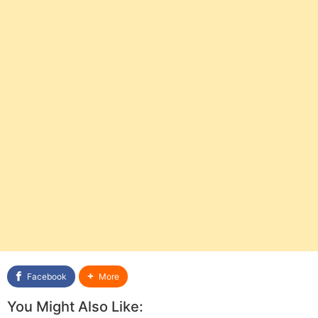
Facebook
More
You Might Also Like: