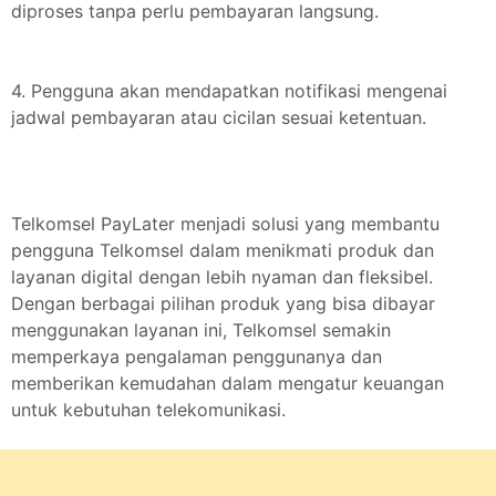
diproses tanpa perlu pembayaran langsung.
4. Pengguna akan mendapatkan notifikasi mengenai
jadwal pembayaran atau cicilan sesuai ketentuan.
Telkomsel PayLater menjadi solusi yang membantu
pengguna Telkomsel dalam menikmati produk dan
layanan digital dengan lebih nyaman dan fleksibel.
Dengan berbagai pilihan produk yang bisa dibayar
menggunakan layanan ini, Telkomsel semakin
memperkaya pengalaman penggunanya dan
memberikan kemudahan dalam mengatur keuangan
untuk kebutuhan telekomunikasi.