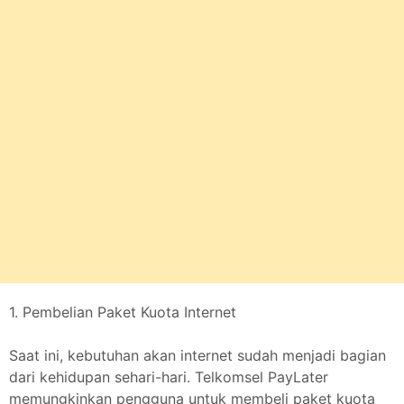
1. Pembelian Paket Kuota Internet
Saat ini, kebutuhan akan internet sudah menjadi bagian
dari kehidupan sehari-hari. Telkomsel PayLater
memungkinkan pengguna untuk membeli paket kuota