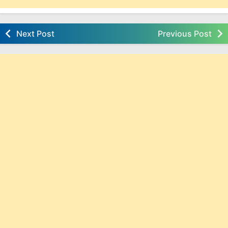
Next Post
Previous Post