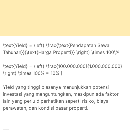
\text{Yield} = \left( \frac{\text{Pendapatan Sewa
Tahunan}}{\text{Harga Properti}} \right) \times 100\%
\text{Yield} = \left( \frac{100.000.000}{1.000.000.000}
\right) \times 100% = 10% ]
Yield yang tinggi biasanya menunjukkan potensi
investasi yang menguntungkan, meskipun ada faktor
lain yang perlu diperhatikan seperti risiko, biaya
perawatan, dan kondisi pasar properti.
---