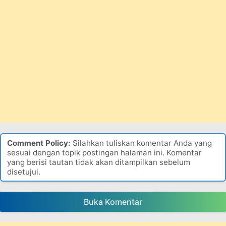
Comment Policy:
Silahkan tuliskan komentar Anda yang
sesuai dengan topik postingan halaman ini. Komentar
yang berisi tautan tidak akan ditampilkan sebelum
disetujui.
Buka Komentar