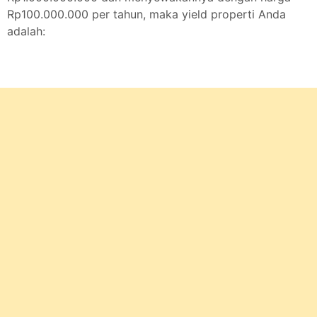
Rp100.000.000 per tahun, maka yield properti Anda
adalah: