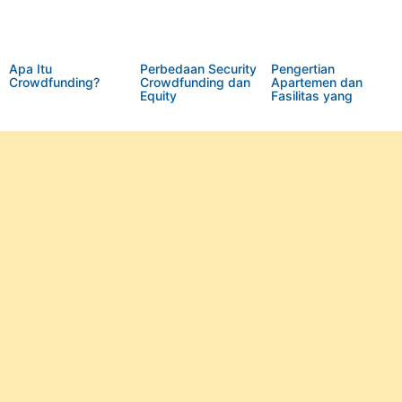
Apa Itu
Perbedaan Security
Pengertian
Crowdfunding?
Crowdfunding dan
Apartemen dan
Equity
Fasilitas yang
Crowdfunding
Ditawarkan