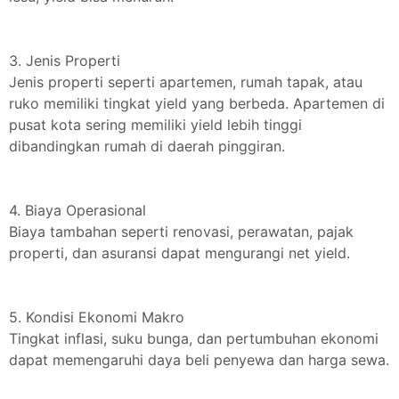
3. Jenis Properti
Jenis properti seperti apartemen, rumah tapak, atau
ruko memiliki tingkat yield yang berbeda. Apartemen di
pusat kota sering memiliki yield lebih tinggi
dibandingkan rumah di daerah pinggiran.
4. Biaya Operasional
Biaya tambahan seperti renovasi, perawatan, pajak
properti, dan asuransi dapat mengurangi net yield.
5. Kondisi Ekonomi Makro
Tingkat inflasi, suku bunga, dan pertumbuhan ekonomi
dapat memengaruhi daya beli penyewa dan harga sewa.