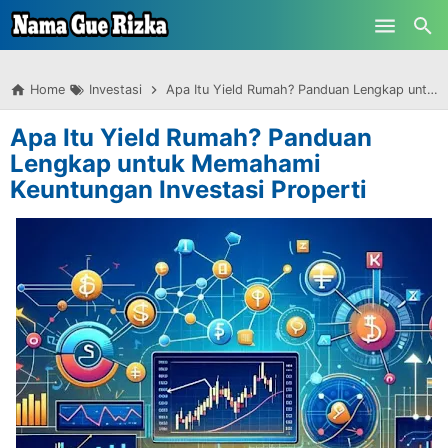
-->
Skip to main content
Home
Investasi
Apa Itu Yield Rumah? Panduan Lengkap untuk Memahami Keuntungan Investasi Properti
Apa Itu Yield Rumah? Panduan
Lengkap untuk Memahami
Keuntungan Investasi Properti