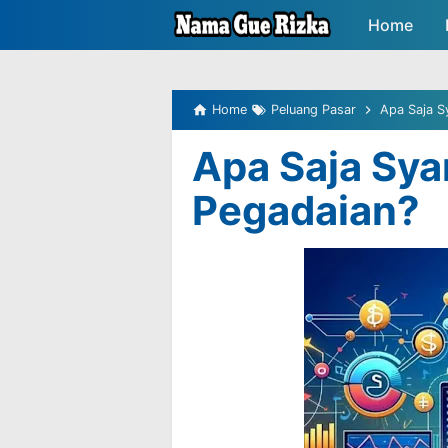
-->
Home
Peluang P
Home
Peluang Pasar
Apa Saja S
Apa Saja Sya
Pegadaian?