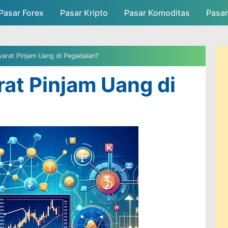
Pasar Forex
Pasar Kripto
Skip to main content
Pasar Komoditas
Pasa
asar
Persaingan Pasar
Admin Pasar
yarat Pinjam Uang di Pegadaian?
rat Pinjam Uang di