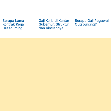
Berapa Lama
Gaji Kerja di Kantor
Berapa Gaji Pegawai
Kontrak Kerja
Gubernur: Struktur
Outsourcing?
Outsourcing
dan Rinciannya
Berdasarkan UU
Ketenagakerjaan di
Indonesia?