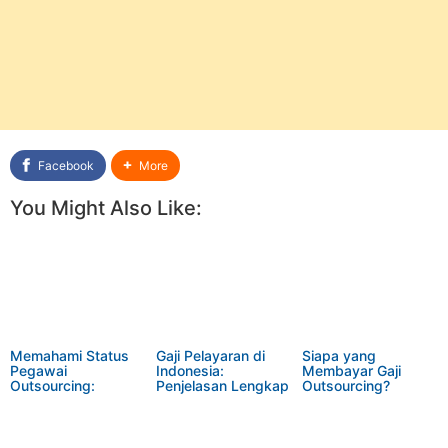
Facebook
More
You Might Also Like:
Memahami Status
Gaji Pelayaran di
Siapa yang
Pegawai
Indonesia:
Membayar Gaji
Outsourcing:
Penjelasan Lengkap
Outsourcing?
Apakah Termasuk
Penjelasan Lengkap
Pegawai Tetap?