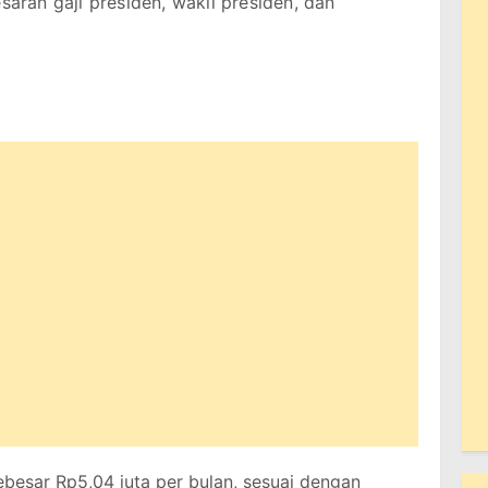
saran gaji presiden, wakil presiden, dan
ebesar Rp5,04 juta per bulan, sesuai dengan