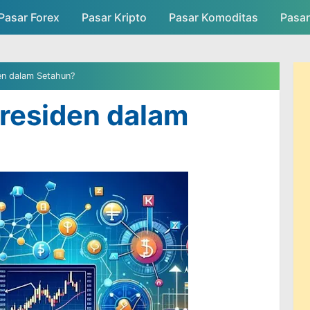
Pasar Forex
Pasar Kripto
Skip to main content
Pasar Komoditas
Pasa
asar
Persaingan Pasar
Admin Pasar
en dalam Setahun?
Presiden dalam