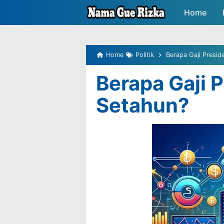
-->
Home
Peluang P
Home
Politik
Berapa Gaji Presid
Berapa Gaji 
Setahun?