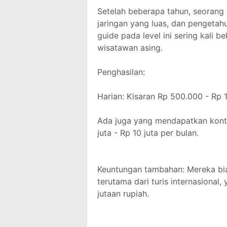
Setelah beberapa tahun, seorang 
jaringan yang luas, dan pengetah
guide pada level ini sering kali 
wisatawan asing.
Penghasilan:
Harian: Kisaran Rp 500.000 - Rp 1
Ada juga yang mendapatkan kontr
juta - Rp 10 juta per bulan.
Keuntungan tambahan: Mereka bia
terutama dari turis internasional
jutaan rupiah.