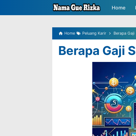
-->
Home
Peluang P
Home
Peluang Karir
Berapa Gaji
Berapa Gaji 