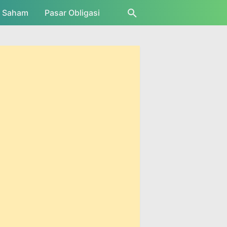
r Saham
Pasar Obligasi