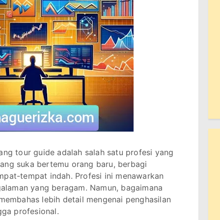
ang tour guide adalah salah satu profesi yang
yang suka bertemu orang baru, berbagi
mpat-tempat indah. Profesi ini menawarkan
pengalaman yang beragam. Namun, bagaimana
n membahas lebih detail mengenai penghasilan
gga profesional.