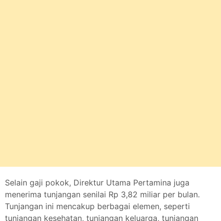
Selain gaji pokok, Direktur Utama Pertamina juga
menerima tunjangan senilai Rp 3,82 miliar per bulan.
Tunjangan ini mencakup berbagai elemen, seperti
tunjangan kesehatan, tunjangan keluarga, tunjangan