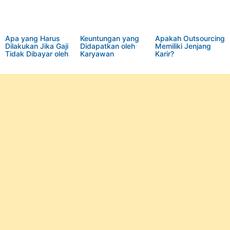
Apa yang Harus
Keuntungan yang
Apakah Outsourcing
Dilakukan Jika Gaji
Didapatkan oleh
Memiliki Jenjang
Tidak Dibayar oleh
Karyawan
Karir?
Perusahaan?
Outsourcing