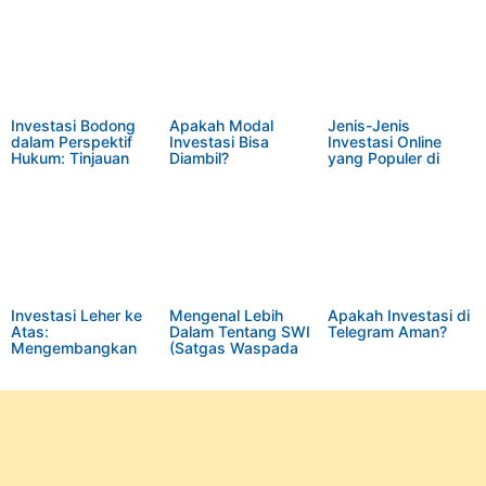
Investasi Bodong
Apakah Modal
Jenis-Jenis
dalam Perspektif
Investasi Bisa
Investasi Online
Hukum: Tinjauan
Diambil?
yang Populer di
Pasal KUHP yang
Indonesia
Berlaku
Investasi Leher ke
Mengenal Lebih
Apakah Investasi di
Atas:
Dalam Tentang SWI
Telegram Aman?
Mengembangkan
(Satgas Waspada
Potensi Diri Melalui
Investasi)
Pendidikan dan
Pengembangan
Keterampilan