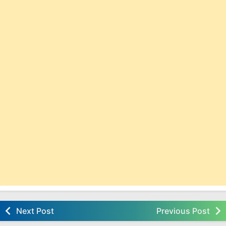
Next Post
Previous Post