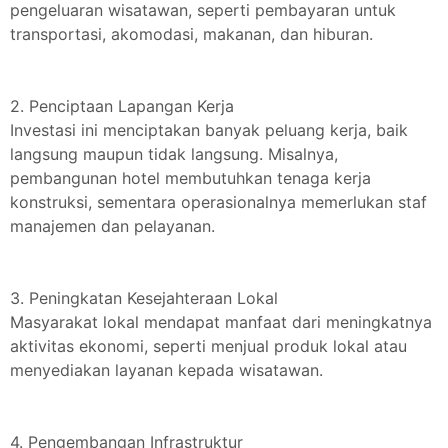
pengeluaran wisatawan, seperti pembayaran untuk
transportasi, akomodasi, makanan, dan hiburan.
2. Penciptaan Lapangan Kerja
Investasi ini menciptakan banyak peluang kerja, baik
langsung maupun tidak langsung. Misalnya,
pembangunan hotel membutuhkan tenaga kerja
konstruksi, sementara operasionalnya memerlukan staf
manajemen dan pelayanan.
3. Peningkatan Kesejahteraan Lokal
Masyarakat lokal mendapat manfaat dari meningkatnya
aktivitas ekonomi, seperti menjual produk lokal atau
menyediakan layanan kepada wisatawan.
4. Pengembangan Infrastruktur