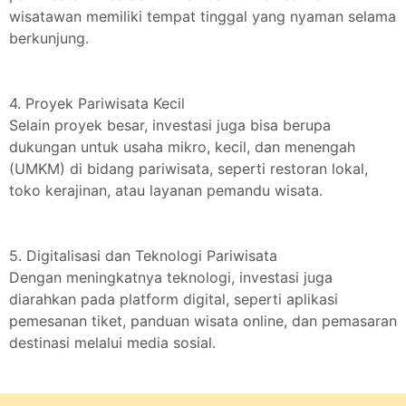
wisatawan memiliki tempat tinggal yang nyaman selama
berkunjung.
4. Proyek Pariwisata Kecil
Selain proyek besar, investasi juga bisa berupa
dukungan untuk usaha mikro, kecil, dan menengah
(UMKM) di bidang pariwisata, seperti restoran lokal,
toko kerajinan, atau layanan pemandu wisata.
5. Digitalisasi dan Teknologi Pariwisata
Dengan meningkatnya teknologi, investasi juga
diarahkan pada platform digital, seperti aplikasi
pemesanan tiket, panduan wisata online, dan pemasaran
destinasi melalui media sosial.