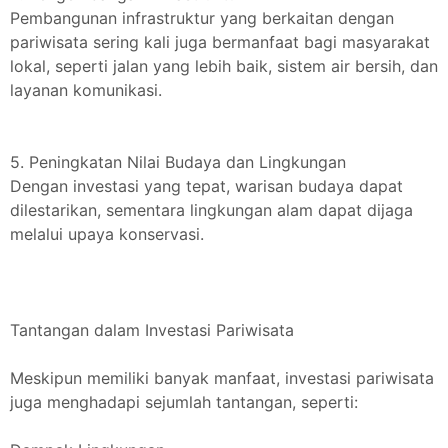
Pembangunan infrastruktur yang berkaitan dengan
pariwisata sering kali juga bermanfaat bagi masyarakat
lokal, seperti jalan yang lebih baik, sistem air bersih, dan
layanan komunikasi.
5. Peningkatan Nilai Budaya dan Lingkungan
Dengan investasi yang tepat, warisan budaya dapat
dilestarikan, sementara lingkungan alam dapat dijaga
melalui upaya konservasi.
Tantangan dalam Investasi Pariwisata
Meskipun memiliki banyak manfaat, investasi pariwisata
juga menghadapi sejumlah tantangan, seperti: