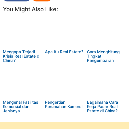
You Might Also Like:
Mengapa Terjadi
Apa Itu Real Estate?
Cara Menghitung
Krisis Real Estate di
Tingkat
China?
Pengembalian
(Return on
Investment/ROI)
dalam Real Estat
Mengenal Fasilitas
Pengertian
Bagaimana Cara
Komersial dan
Perumahan Komersil
Kerja Pasar Real
Jenisnya
Estate di China?