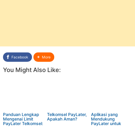
Facebook
More
You Might Also Like:
Panduan Lengkap
Telkomsel PayLater,
Aplikasi yang
Mengenai Limit
Apakah Aman?
Mendukung
PayLater Telkomsel:
PayLater untuk
Bayar dalam 30 Hari
Pembelian Pulsa
hingga