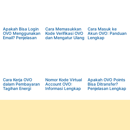
Apakah Bisa Login
Cara Memasukkan
Cara Masuk ke
OVO Menggunakan
Kode Verifikasi OVO
Akun OVO: Panduan
Email? Penjelasan
dan Mengatur Ulang
Lengkap
Lengkap dan Cara
Security Code
Mengatasinya
Cara Kerja OVO
Nomor Kode Virtual
Apakah OVO Points
dalam Pembayaran
Account OVO:
Bisa Ditransfer?
Tagihan Energi
Informasi Lengkap
Penjelasan Lengkap
untuk Berbagai
Tentang OVO Points
Bank