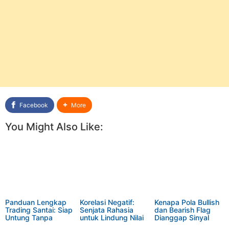
Facebook
More
You Might Also Like:
Panduan Lengkap
Korelasi Negatif:
Kenapa Pola Bullish
Trading Santai: Siap
Senjata Rahasia
dan Bearish Flag
Untung Tanpa
untuk Lindung Nilai
Dianggap Sinyal
Tekanan
Portofolio
Tren Kuat?