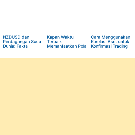
NZDUSD dan
Kapan Waktu
Cara Menggunakan
Perdagangan Susu
Terbaik
Korelasi Aset untuk
Dunia: Fakta
Memanfaatkan Pola
Konfirmasi Trading
Menarik untuk
Bullish Flag?
Forex
Trader