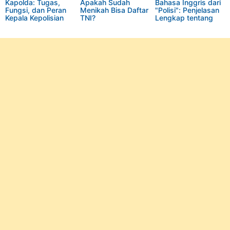
Kapolda: Tugas,
Apakah Sudah
Bahasa Inggris dari
Fungsi, dan Peran
Menikah Bisa Daftar
"Polisi": Penjelasan
Kepala Kepolisian
TNI?
Lengkap tentang
Daerah di Indonesia
Kata "Police" dan
Variasinya