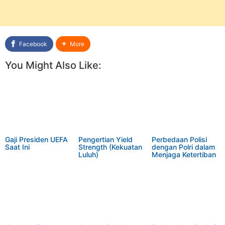
Facebook
More
You Might Also Like:
Gaji Presiden UEFA
Pengertian Yield
Perbedaan Polisi
Saat Ini
Strength (Kekuatan
dengan Polri dalam
Luluh)
Menjaga Ketertiban
dan Keamanan
Masyarakat