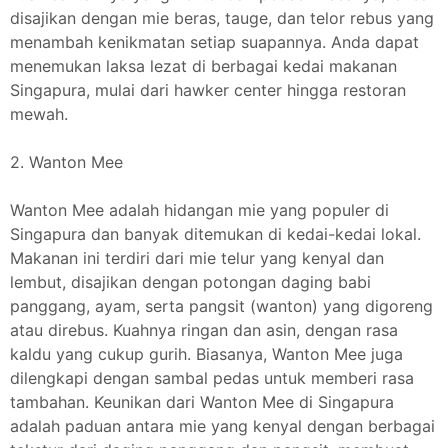
disajikan dengan mie beras, tauge, dan telor rebus yang
menambah kenikmatan setiap suapannya. Anda dapat
menemukan laksa lezat di berbagai kedai makanan
Singapura, mulai dari hawker center hingga restoran
mewah.
2. Wanton Mee
Wanton Mee adalah hidangan mie yang populer di
Singapura dan banyak ditemukan di kedai-kedai lokal.
Makanan ini terdiri dari mie telur yang kenyal dan
lembut, disajikan dengan potongan daging babi
panggang, ayam, serta pangsit (wanton) yang digoreng
atau direbus. Kuahnya ringan dan asin, dengan rasa
kaldu yang cukup gurih. Biasanya, Wanton Mee juga
dilengkapi dengan sambal pedas untuk memberi rasa
tambahan. Keunikan dari Wanton Mee di Singapura
adalah paduan antara mie yang kenyal dengan berbagai