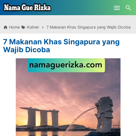
-->
Skip to main content
Home
Kuliner
7 Makanan Khas Singapura yang Wajib Dicoba
7 Makanan Khas Singapura yang
Wajib Dicoba