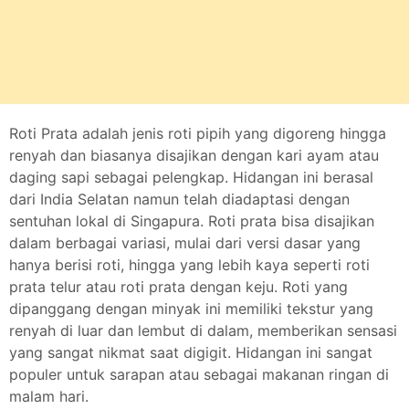
Roti Prata adalah jenis roti pipih yang digoreng hingga
renyah dan biasanya disajikan dengan kari ayam atau
daging sapi sebagai pelengkap. Hidangan ini berasal
dari India Selatan namun telah diadaptasi dengan
sentuhan lokal di Singapura. Roti prata bisa disajikan
dalam berbagai variasi, mulai dari versi dasar yang
hanya berisi roti, hingga yang lebih kaya seperti roti
prata telur atau roti prata dengan keju. Roti yang
dipanggang dengan minyak ini memiliki tekstur yang
renyah di luar dan lembut di dalam, memberikan sensasi
yang sangat nikmat saat digigit. Hidangan ini sangat
populer untuk sarapan atau sebagai makanan ringan di
malam hari.