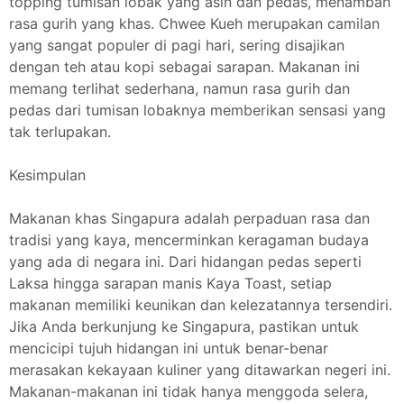
topping tumisan lobak yang asin dan pedas, menambah
rasa gurih yang khas. Chwee Kueh merupakan camilan
yang sangat populer di pagi hari, sering disajikan
dengan teh atau kopi sebagai sarapan. Makanan ini
memang terlihat sederhana, namun rasa gurih dan
pedas dari tumisan lobaknya memberikan sensasi yang
tak terlupakan.
Kesimpulan
Makanan khas Singapura adalah perpaduan rasa dan
tradisi yang kaya, mencerminkan keragaman budaya
yang ada di negara ini. Dari hidangan pedas seperti
Laksa hingga sarapan manis Kaya Toast, setiap
makanan memiliki keunikan dan kelezatannya tersendiri.
Jika Anda berkunjung ke Singapura, pastikan untuk
mencicipi tujuh hidangan ini untuk benar-benar
merasakan kekayaan kuliner yang ditawarkan negeri ini.
Makanan-makanan ini tidak hanya menggoda selera,