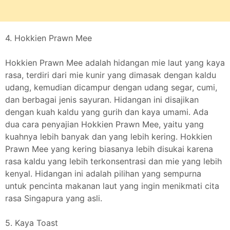
4. Hokkien Prawn Mee
Hokkien Prawn Mee adalah hidangan mie laut yang kaya
rasa, terdiri dari mie kunir yang dimasak dengan kaldu
udang, kemudian dicampur dengan udang segar, cumi,
dan berbagai jenis sayuran. Hidangan ini disajikan
dengan kuah kaldu yang gurih dan kaya umami. Ada
dua cara penyajian Hokkien Prawn Mee, yaitu yang
kuahnya lebih banyak dan yang lebih kering. Hokkien
Prawn Mee yang kering biasanya lebih disukai karena
rasa kaldu yang lebih terkonsentrasi dan mie yang lebih
kenyal. Hidangan ini adalah pilihan yang sempurna
untuk pencinta makanan laut yang ingin menikmati cita
rasa Singapura yang asli.
5. Kaya Toast