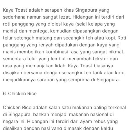
Kaya Toast adalah sarapan khas Singapura yang
sederhana namun sangat lezat. Hidangan ini terdiri dari
roti panggang yang diolesi kaya (selai kelapa yang
manis) dan mentega, kemudian dipasangkan dengan
telur setengah matang dan secangkir teh atau kopi. Roti
panggang yang renyah dipadukan dengan kaya yang
manis memberikan kombinasi rasa yang sangat nikmat,
sementara telur yang lembut menambah tekstur dan
rasa yang memanjakan lidah. Kaya Toast biasanya
disajikan bersama dengan secangkir teh tarik atau kopi,
menjadikannya sarapan yang sempurna di Singapura.
6. Chicken Rice
Chicken Rice adalah salah satu makanan paling terkenal
di Singapura, bahkan menjadi makanan nasional di
negara ini. Hidangan ini terdiri dari ayam rebus yang
disajikan dengan nasi yang dimasak dengan kaldu