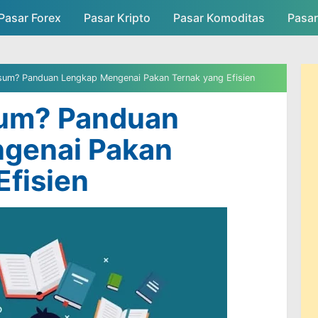
Pasar Forex
Pasar Kripto
Skip to main content
Pasar Komoditas
Pasa
asar
Persaingan Pasar
Admin Pasar
sum? Panduan Lengkap Mengenai Pakan Ternak yang Efisien
sum? Panduan
genai Pakan
Efisien