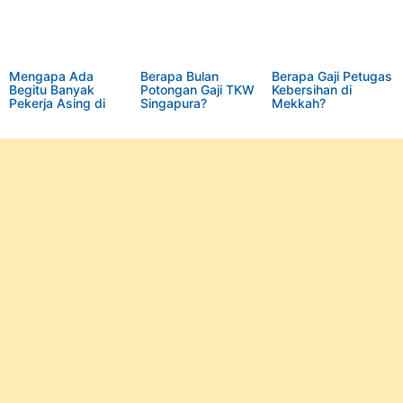
Mengapa Ada
Berapa Bulan
Berapa Gaji Petugas
Begitu Banyak
Potongan Gaji TKW
Kebersihan di
Pekerja Asing di
Singapura?
Mekkah?
Arab Saudi?