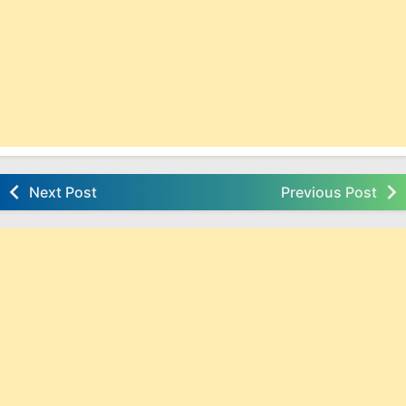
Next Post
Previous Post