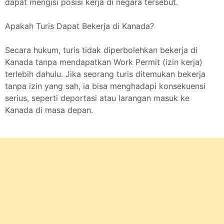
dapat mengisi posisi kerja di negara tersebut.
Apakah Turis Dapat Bekerja di Kanada?
Secara hukum, turis tidak diperbolehkan bekerja di
Kanada tanpa mendapatkan Work Permit (izin kerja)
terlebih dahulu. Jika seorang turis ditemukan bekerja
tanpa izin yang sah, ia bisa menghadapi konsekuensi
serius, seperti deportasi atau larangan masuk ke
Kanada di masa depan.