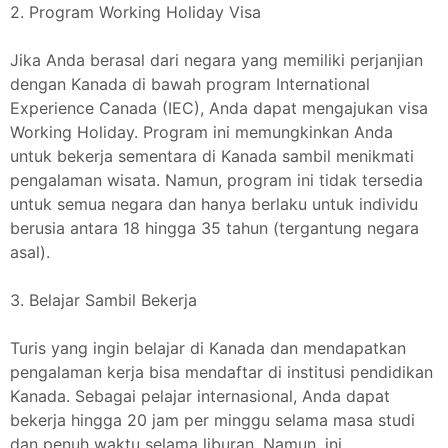
2. Program Working Holiday Visa
Jika Anda berasal dari negara yang memiliki perjanjian
dengan Kanada di bawah program International
Experience Canada (IEC), Anda dapat mengajukan visa
Working Holiday. Program ini memungkinkan Anda
untuk bekerja sementara di Kanada sambil menikmati
pengalaman wisata. Namun, program ini tidak tersedia
untuk semua negara dan hanya berlaku untuk individu
berusia antara 18 hingga 35 tahun (tergantung negara
asal).
3. Belajar Sambil Bekerja
Turis yang ingin belajar di Kanada dan mendapatkan
pengalaman kerja bisa mendaftar di institusi pendidikan
Kanada. Sebagai pelajar internasional, Anda dapat
bekerja hingga 20 jam per minggu selama masa studi
dan penuh waktu selama liburan. Namun, ini