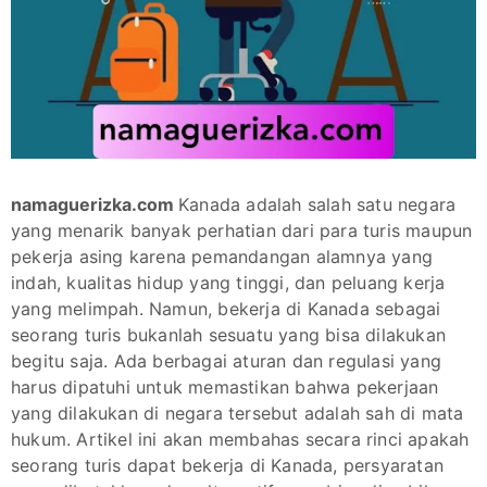
namaguerizka.com
Kanada adalah salah satu negara
yang menarik banyak perhatian dari para turis maupun
pekerja asing karena pemandangan alamnya yang
indah, kualitas hidup yang tinggi, dan peluang kerja
yang melimpah. Namun, bekerja di Kanada sebagai
seorang turis bukanlah sesuatu yang bisa dilakukan
begitu saja. Ada berbagai aturan dan regulasi yang
harus dipatuhi untuk memastikan bahwa pekerjaan
yang dilakukan di negara tersebut adalah sah di mata
hukum. Artikel ini akan membahas secara rinci apakah
seorang turis dapat bekerja di Kanada, persyaratan