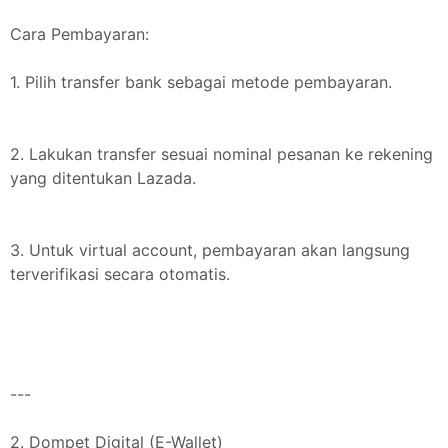
Cara Pembayaran:
1. Pilih transfer bank sebagai metode pembayaran.
2. Lakukan transfer sesuai nominal pesanan ke rekening
yang ditentukan Lazada.
3. Untuk virtual account, pembayaran akan langsung
terverifikasi secara otomatis.
---
2. Dompet Digital (E-Wallet)