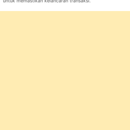
untuk memastikan kelancaran transaksi.