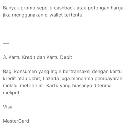
Banyak promo seperti cashback atau potongan harga
jika menggunakan e-wallet tertentu.
---
3. Kartu Kredit dan Kartu Debit
Bagi konsumen yang ingin bertransaksi dengan kartu
kredit atau debit, Lazada juga menerima pembayaran
melalui metode ini. Kartu yang biasanya diterima
meliputi:
Visa
MasterCard