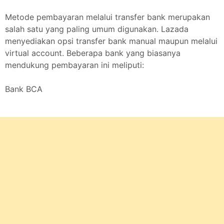
Metode pembayaran melalui transfer bank merupakan
salah satu yang paling umum digunakan. Lazada
menyediakan opsi transfer bank manual maupun melalui
virtual account. Beberapa bank yang biasanya
mendukung pembayaran ini meliputi:
Bank BCA