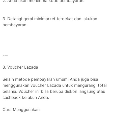
2. Anda akan menerima kode pembayaran.
3. Datangi gerai minimarket terdekat dan lakukan
pembayaran.
---
8. Voucher Lazada
Selain metode pembayaran umum, Anda juga bisa
menggunakan voucher Lazada untuk mengurangi total
belanja. Voucher ini bisa berupa diskon langsung atau
cashback ke akun Anda.
Cara Menggunakan: