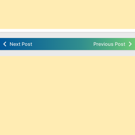
Next Post
Previous Post