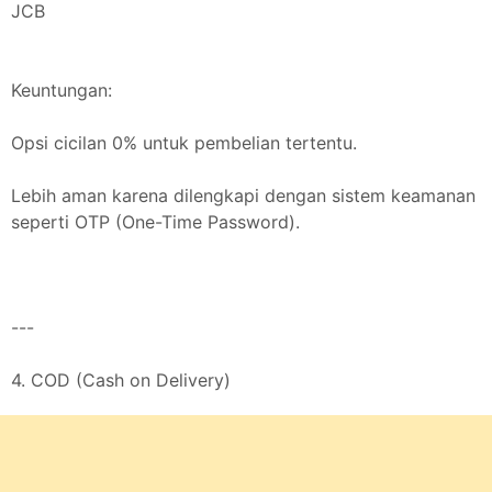
JCB
Keuntungan:
Opsi cicilan 0% untuk pembelian tertentu.
Lebih aman karena dilengkapi dengan sistem keamanan
seperti OTP (One-Time Password).
---
4. COD (Cash on Delivery)