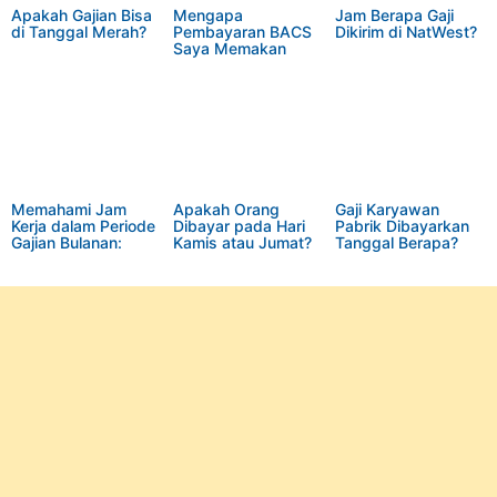
Apakah Gajian Bisa
Mengapa
Jam Berapa Gaji
di Tanggal Merah?
Pembayaran BACS
Dikirim di NatWest?
Saya Memakan
Waktu Lama?
Memahami Jam
Apakah Orang
Gaji Karyawan
Kerja dalam Periode
Dibayar pada Hari
Pabrik Dibayarkan
Gajian Bulanan:
Kamis atau Jumat?
Tanggal Berapa?
Panduan Lengkap
untuk Perencanaan
Gaji