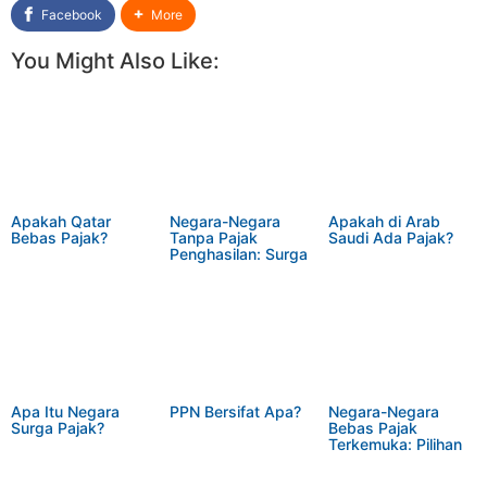
Facebook
More
You Might Also Like:
Apakah Qatar
Negara-Negara
Apakah di Arab
Bebas Pajak?
Tanpa Pajak
Saudi Ada Pajak?
Penghasilan: Surga
Bebas Pajak di
Dunia
Apa Itu Negara
PPN Bersifat Apa?
Negara-Negara
Surga Pajak?
Bebas Pajak
Terkemuka: Pilihan
Menarik Bagi Para
Profesional dan