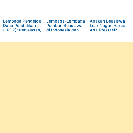
Lembaga Pengelola
Lembaga-Lembaga
Apakah Beasiswa
Dana Pendidikan
Pemberi Beasiswa
Luar Negeri Harus
(LPDP): Penjelasan,
di Indonesia dan
Ada Prestasi?
Fungsi, dan
Luar Negeri
Programnya