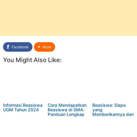
Facebook
More
You Might Also Like:
Informasi Beasiswa
Cara Mendapatkan
Beasiswa: Siapa
UGM Tahun 2024
Beasiswa di SMA:
yang
Panduan Lengkap
Memberikannya dan
dan Tips Sukses
Apa Peran Masing-
Masing Pemberi?