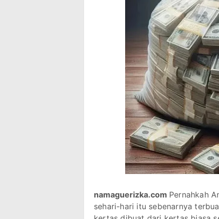
namaguerizka.com
Pernahkah An
sehari-hari itu sebenarnya terb
kertas dibuat dari kertas biasa