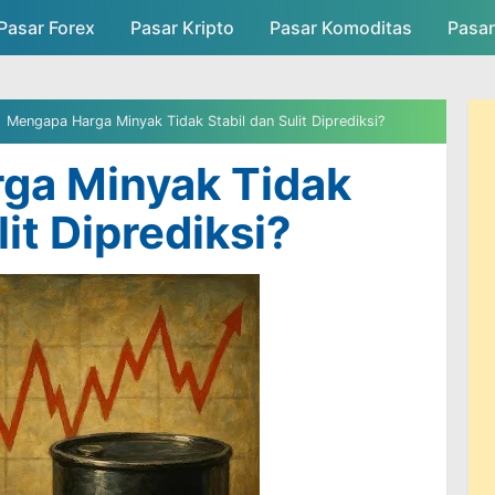
Pasar Forex
Pasar Kripto
Skip to main content
Pasar Komoditas
Pasa
asar
Persaingan Pasar
Admin Pasar
Mengapa Harga Minyak Tidak Stabil dan Sulit Diprediksi?
ga Minyak Tidak
lit Diprediksi?