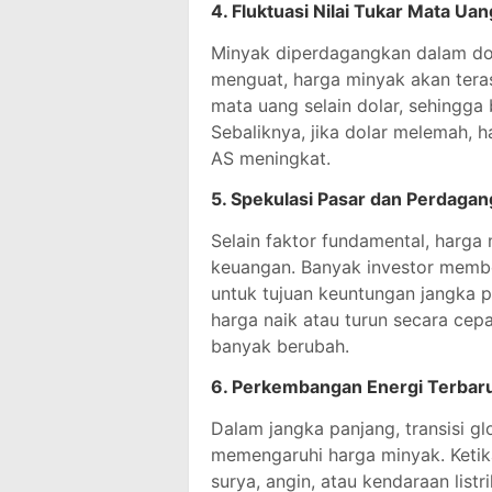
4.
Fluktuasi Nilai Tukar Mata Uan
Minyak diperdagangkan dalam dolar
menguat, harga minyak akan tera
mata uang selain dolar, sehingg
Sebaliknya, jika dolar melemah, h
AS meningkat.
5.
Spekulasi Pasar dan Perdagan
Selain faktor fundamental, harga 
keuangan. Banyak investor membel
untuk tujuan keuntungan jangka p
harga naik atau turun secara cep
banyak berubah.
6.
Perkembangan Energi Terbaru
Dalam jangka panjang, transisi gl
memengaruhi harga minyak. Ketika
surya, angin, atau kendaraan list