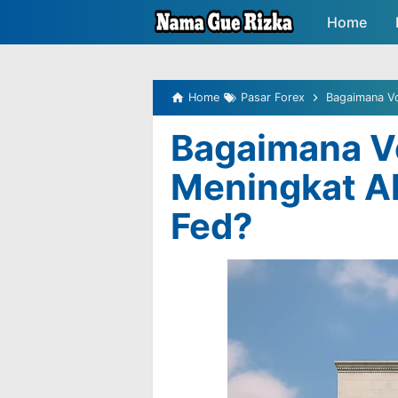
-->
Home
Peluang P
Home
Pasar Forex
Bagaimana Vol
Bagaimana Vol
Meningkat Ak
Fed?