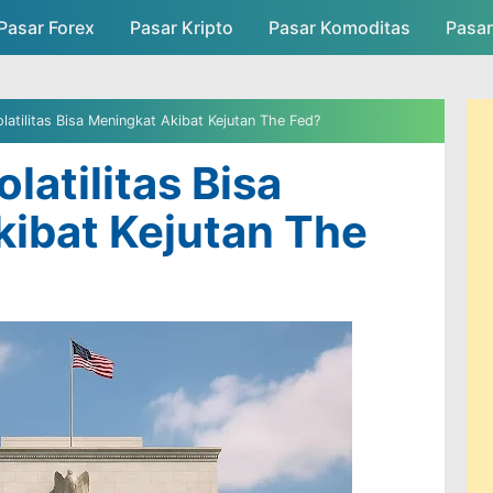
Pasar Forex
Pasar Kripto
Skip to main content
Pasar Komoditas
Pasa
asar
Persaingan Pasar
Admin Pasar
atilitas Bisa Meningkat Akibat Kejutan The Fed?
atilitas Bisa
ibat Kejutan The