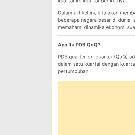
kuartal ke kuartal berikutnya.
Dalam artikel ini, kita akan mem
beberapa negara besar di dunia,
memahami dinamika ekonomi suat
Apa Itu PDB QoQ?
PDB quarter-on-quarter (QoQ) ada
dalam satu kuartal dengan kuart
pertumbuhan.