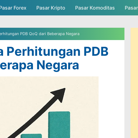
Pasar Forex
Pasar Kripto
Skip to main content
Pasar Komoditas
Pasa
asar
Persaingan Pasar
Admin Pasar
erhitungan PDB QoQ dari Beberapa Negara
a Perhitungan PDB
berapa Negara