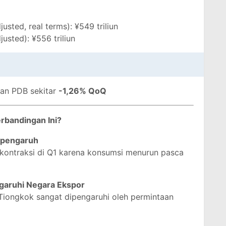
sted, real terms): ¥549 triliun
usted): ¥556 triliun
an PDB sekitar
-1,26% QoQ
erbandingan Ini?
rpengaruh
 kontraksi di Q1 karena konsumsi menurun pasca
garuhi Negara Ekspor
Tiongkok sangat dipengaruhi oleh permintaan