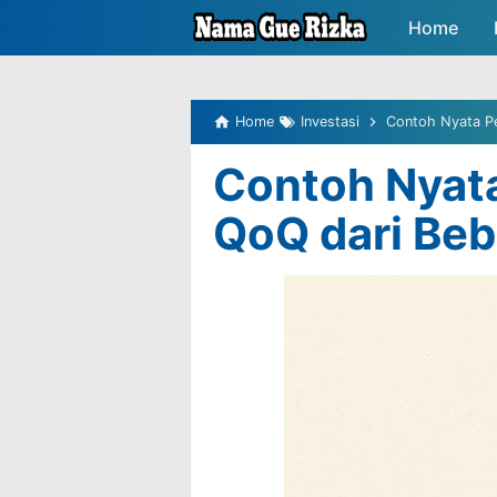
-->
Home
Peluang P
Home
Investasi
Contoh Nyata P
Contoh Nyat
QoQ dari Be