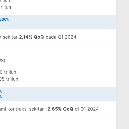
iliun
iliun
00%

 sekitar
2,14% QoQ
pada Q1 2024
PS)
triliun
 triliun


mi kontraksi sekitar
-2,65% QoQ
di Q1 2024