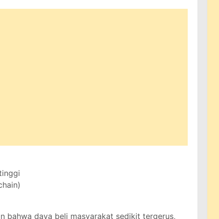
inggi
chain)
kan bahwa daya beli masyarakat sedikit tergerus,