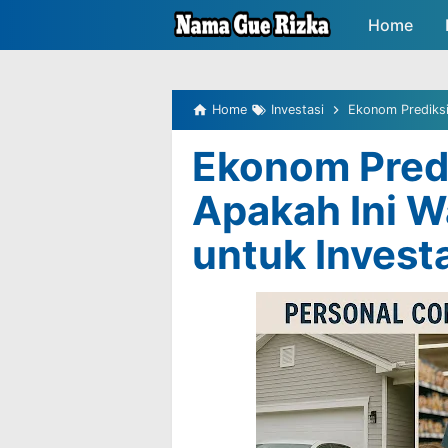
-->
Home
Peluang P
Home
Investasi
Ekonom Prediksi 
Ekonom Predi
Apakah Ini W
untuk Invest