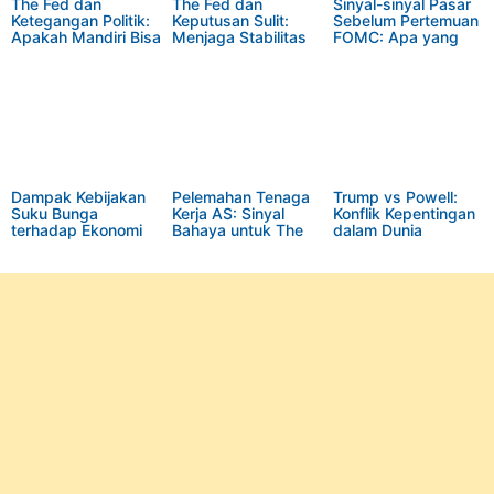
The Fed dan
The Fed dan
Sinyal-sinyal Pasar
Ketegangan Politik:
Keputusan Sulit:
Sebelum Pertemuan
Apakah Mandiri Bisa
Menjaga Stabilitas
FOMC: Apa yang
Bertahan?
atau Merespons
Harus Diperhatikan?
Politik?
Dampak Kebijakan
Pelemahan Tenaga
Trump vs Powell:
Suku Bunga
Kerja AS: Sinyal
Konflik Kepentingan
terhadap Ekonomi
Bahaya untuk The
dalam Dunia
Global
Fed?
Ekonomi