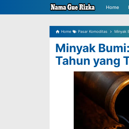
-->
Home
Peluang P
Home
Pasar Komoditas
Minyak B
Minyak Bumi:
Tahun yang T