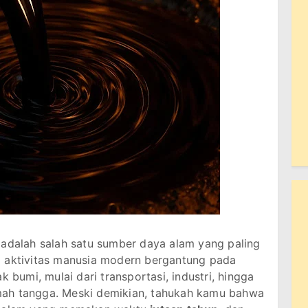
adalah salah satu sumber daya alam yang paling
a aktivitas manusia modern bergantung pada
k bumi, mulai dari transportasi, industri, hingga
mah tangga. Meski demikian, tahukah kamu bahwa