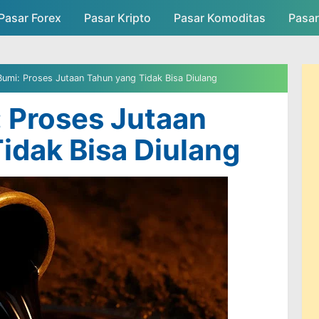
Pasar Forex
Pasar Kripto
Skip to main content
Pasar Komoditas
Pasa
asar
Persaingan Pasar
Admin Pasar
umi: Proses Jutaan Tahun yang Tidak Bisa Diulang
 Proses Jutaan
idak Bisa Diulang