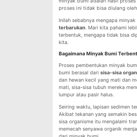
minyak bumi adalah hasil pros
proses ini tidak bisa diulang ole
Inilah sebabnya mengapa minyak
terbarukan
. Mari kita pahami le
terbentuk, mengapa tidak bisa d
kita.
Bagaimana Minyak Bumi Terben
Proses pembentukan minyak bumi d
bumi berasal dari
sisa-sisa organ
dan hewan kecil yang mati dan me
mati, sisa-sisa tubuh mereka me
lumpur atau pasir halus.
Seiring waktu, lapisan sedimen t
Akibat tekanan yang semakin besa
sisa organisme itu mengalami tra
memecah senyawa organik menj
dari minyak bumi.