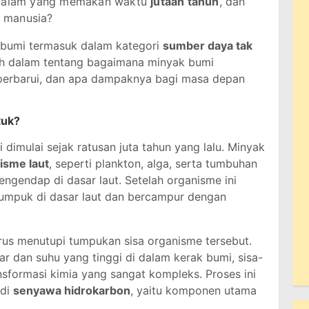
es alam yang memakan waktu
jutaan tahun
, dan
h manusia?
 bumi termasuk dalam kategori
sumber daya tak
bih dalam tentang bagaimana minyak bumi
iperbarui, dan apa dampaknya bagi masa depan
tuk?
imulai sejak ratusan juta tahun yang lalu. Minyak
isme laut
, seperti plankton, alga, serta tumbuhan
ngendap di dasar laut. Setelah organisme ini
numpuk di dasar laut dan bercampur dengan
erus menutupi tumpukan sisa organisme tersebut.
r dan suhu yang tinggi di dalam kerak bumi, sisa-
nsformasi kimia yang sangat kompleks. Proses ini
adi
senyawa hidrokarbon
, yaitu komponen utama