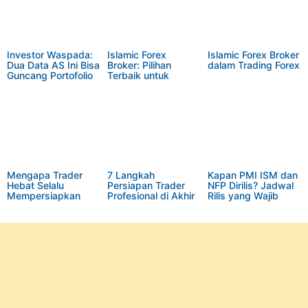
Investor Waspada:
Islamic Forex
Islamic Forex Broker
Dua Data AS Ini Bisa
Broker: Pilihan
dalam Trading Forex
Guncang Portofolio
Terbaik untuk
Anda
Trading Halal Global
Mengapa Trader
7 Langkah
Kapan PMI ISM dan
Hebat Selalu
Persiapan Trader
NFP Dirilis? Jadwal
Mempersiapkan
Profesional di Akhir
Rilis yang Wajib
Minggu Depan di
Pekan
Diingat Trader Forex
Hari Sabtu?