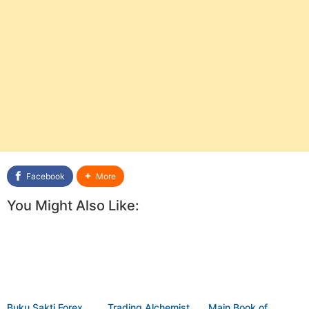
Facebook
More
You Might Also Like:
Buku Sakti Forex
Trading Alchemist
Main Book of