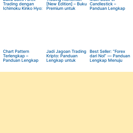
Trading dengan
[New Edition] – Buku
Candlestick –
Ichimoku Kinko Hyo:
Premium untuk
Panduan Lengkap
Obat Trading Anti
Trader Cerdas
Membaca Arah
Boncos
Pasar
Chart Pattern
Jadi Jagoan Trading
Best Seller: “Forex
Terlengkap –
Kripto: Panduan
dari Nol” — Panduan
Panduan Lengkap
Lengkap untuk
Lengkap Menuju
Analisis Teknikal
Profit Maksimal
Trader Mandiri
untuk Trader
Modern