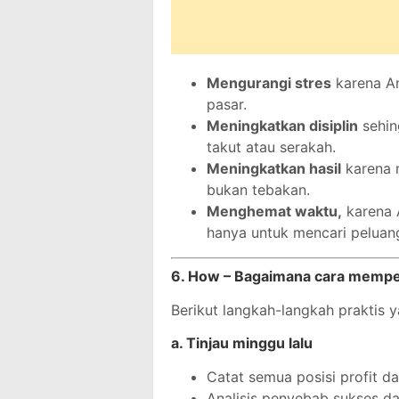
Mengurangi stres
karena An
pasar.
Meningkatkan disiplin
sehin
takut atau serakah.
Meningkatkan hasil
karena r
bukan tebakan.
Menghemat waktu,
karena 
hanya untuk mencari peluan
6. How – Bagaimana cara memper
Berikut langkah-langkah praktis 
a. Tinjau minggu lalu
Catat semua posisi profit da
Analisis penyebab sukses d