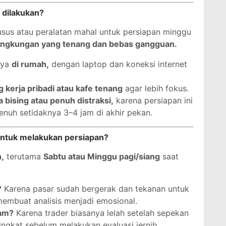
 dilakukan?
sus atau peralatan mahal untuk persiapan minggu
lingkungan yang tenang dan bebas gangguan.
nya
di rumah,
dengan laptop dan koneksi internet
g kerja pribadi atau kafe tenang
agar lebih fokus.
 bising atau penuh distraksi,
karena persiapan ini
nuh setidaknya 3–4 jam di akhir pekan.
untuk melakukan persiapan?
,
terutama
Sabtu atau Minggu pagi/siang
saat
?
Karena pasar sudah bergerak dan tekanan untuk
embuat analisis menjadi emosional.
am?
Karena trader biasanya lelah setelah sepekan
singkat sebelum melakukan evaluasi jernih.