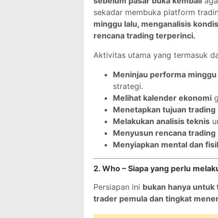
sebelum pasar buka kembali
agar
sekadar membuka platform tradin
minggu lalu, menganalisis kondi
rencana trading terperinci.
Aktivitas utama yang termasuk dal
Meninjau performa minggu 
strategi.
Melihat kalender ekonomi
g
Menetapkan tujuan trading
Melakukan analisis teknis
u
Menyusun rencana trading
Menyiapkan mental dan fisi
2. Who – Siapa yang perlu melak
Persiapan ini
bukan hanya untuk t
trader pemula dan tingkat mene