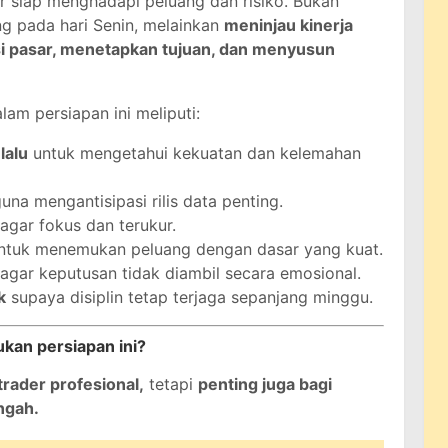
 siap menghadapi peluang dan risiko. Bukan
g pada hari Senin, melainkan
meninjau kinerja
si pasar, menetapkan tujuan, dan menyusun
am persiapan ini meliputi:
lalu
untuk mengetahui kekuatan dan kelemahan
una mengantisipasi rilis data penting.
agar fokus dan terukur.
ntuk menemukan peluang dengan dasar yang kuat.
agar keputusan tidak diambil secara emosional.
k
supaya disiplin tetap terjaga sepanjang minggu.
ukan persiapan ini?
rader profesional,
tetapi
penting juga bagi
ngah.