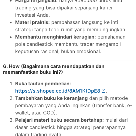
Harga terjangkau:
hanya Rp90.000 untuk ilmu
trading yang bisa dipakai sepanjang karier
investasi Anda.
Materi praktis:
pembahasan langsung ke inti
strategi tanpa teori rumit yang membingungkan.
Membantu menghindari kerugian:
pemahaman
pola candlestick membantu trader mengambil
keputusan rasional, bukan emosional.
6. How (Bagaimana cara mendapatkan dan
memanfaatkan buku ini?)
Buka tautan pembelian:
https://s.shopee.co.id/8AM1KtDpE8
.
Tambahkan buku ke keranjang
dan pilih metode
pembayaran yang Anda inginkan (transfer bank, e-
wallet, atau COD).
Pelajari materi buku secara bertahap:
mulai dari
dasar candlestick hingga strategi penerapannya
dalam trading nyata.