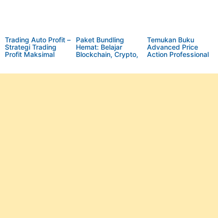
Trading Auto Profit –
Paket Bundling
Temukan Buku
Strategi Trading
Hemat: Belajar
Advanced Price
Profit Maksimal
Blockchain, Crypto,
Action Professional
Menggunakan AI
& Forex Trading dari
Trading with
oleh Ananta Susilo
Nol – Beli 1 Dapat 6!
Institutional
(Yash Media)
Systems by
AirForexOne