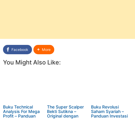
Facebook
More
You Might Also Like:
Buku Technical
The Super Scalper
Buku Revolusi
Analysis For Mega
Bekti Sutikna –
Saham Syariah –
Profit – Panduan
Original dengan
Panduan Investasi
Trading Lengkap
Bonus Video
dan Trading Ulive
untuk Profit
Trading: Panduan
Academy + Bonus
Maksimal
Lengkap untuk
Webinar Gratis
Trader Serius