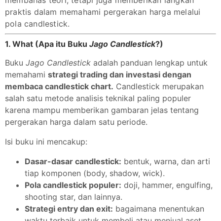
membahas teori, tetapi juga memberikan langkah
praktis dalam memahami pergerakan harga melalui
pola candlestick.
1. What (Apa itu Buku
Jago Candlestick
?)
Buku
Jago Candlestick
adalah panduan lengkap untuk
memahami
strategi trading dan investasi dengan
membaca candlestick chart.
Candlestick merupakan
salah satu metode analisis teknikal paling populer
karena mampu memberikan gambaran jelas tentang
pergerakan harga dalam satu periode.
Isi buku ini mencakup:
Dasar-dasar candlestick:
bentuk, warna, dan arti
tiap komponen (body, shadow, wick).
Pola candlestick populer:
doji, hammer, engulfing,
shooting star, dan lainnya.
Strategi entry dan exit:
bagaimana menentukan
waktu terbaik untuk membeli atau menjual aset.