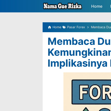
-->
Home
Peluang P
Home
Pasar Forex
Membaca Dua A
Membaca Du
Kemungkinan
Implikasinya 