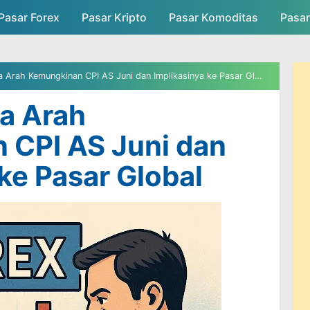
Pasar Forex
Pasar Kripto
Skip to main content
Pasar Komoditas
Pasa
asar
Persaingan Pasar
Admin Pasar
rah Kemungkinan CPI AS Juni dan Implikasinya ke Pasar Global
a Arah
 CPI AS Juni dan
ke Pasar Global