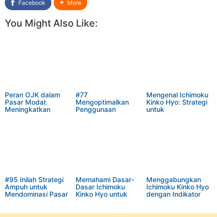
Facebook
More
You Might Also Like:
Peran OJK dalam
#77
Mengenal Ichimoku
Pasar Modal:
Mengoptimalkan
Kinko Hyo: Strategi
Meningkatkan
Penggunaan
untuk
Kepercayaan dan
Bollinger Bands
Mengidentifikasi
Melindungi Investor
dalam Forex Trading
Level Support dan
untuk Maksimalkan
Resistance yang
Keuntungan
Signifikan
#95 Inilah Strategi
Memahami Dasar-
Menggabungkan
Ampuh untuk
Dasar Ichimoku
Ichimoku Kinko Hyo
Mendominasi Pasar
Kinko Hyo untuk
dengan Indikator
Forex!
Mengoptimalkan
Teknis Lainnya
Strategi Trading
untuk Analisis
Forex Anda
Trading Forex yang