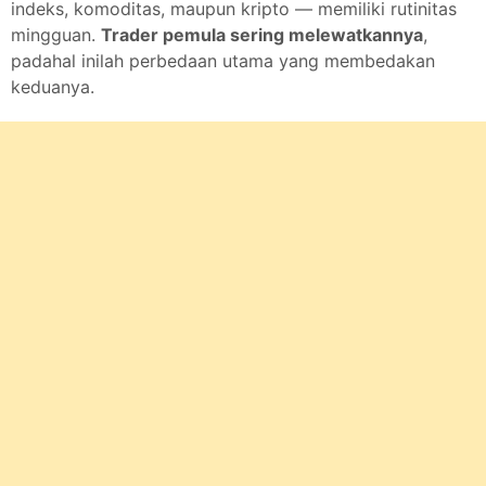
indeks, komoditas, maupun kripto — memiliki rutinitas
mingguan.
Trader pemula sering melewatkannya
,
padahal inilah perbedaan utama yang membedakan
keduanya.