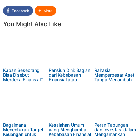
Facebook
More
You Might Also Like:
Kapan Seseorang
Pensiun Dini: Bagian
Rahasia
Bisa Disebut
dari Kebebasan
Memperbesar Aset
Merdeka Finansial?
Finansial atau
Tanpa Menambah
Sekadar Mimpi?
Jam Kerja
Bagaimana
Kesalahan Umum
Peran Tabungan
Menentukan Target
yang Menghambat
dan Investasi dalam
Keuangan untuk
Kebebasan Finansial
Mengamankan
Financial Freedom
Masa Depan