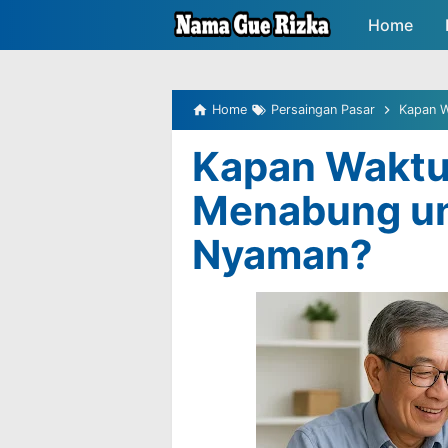
-->
Home
Peluang P
Home
Persaingan Pasar
Kapan W
Kapan Waktu
Menabung un
Nyaman?