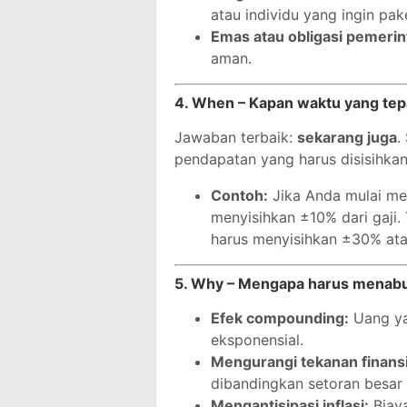
atau individu yang ingin pake
Emas atau obligasi pemerin
aman.
4. When – Kapan waktu yang tep
Jawaban terbaik:
sekarang juga
.
pendapatan yang harus disisihkan
Contoh:
Jika Anda mulai me
menyisihkan ±10% dari gaji. 
harus menyisihkan ±30% ata
5. Why – Mengapa harus menabun
Efek compounding:
Uang ya
eksponensial.
Mengurangi tekanan finansi
dibandingkan setoran besar
Mengantisipasi inflasi:
Biaya