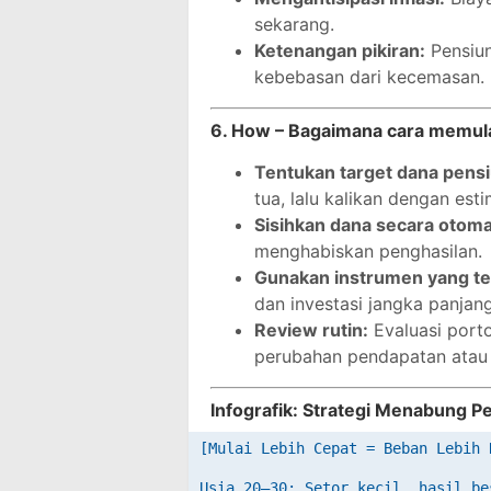
sekarang.
Ketenangan pikiran:
Pensiun
kebebasan dari kecemasan.
6. How – Bagaimana cara memul
Tentukan target dana pensi
tua, lalu kalikan dengan est
Sisihkan dana secara otoma
menghabiskan penghasilan.
Gunakan instrumen yang te
dan investasi jangka panjang
Review rutin:
Evaluasi port
perubahan pendapatan atau i
Infografik: Strategi Menabung P
[Mulai Lebih Cepat = Beban Lebih R
Usia 20–30: Setor kecil, hasil be