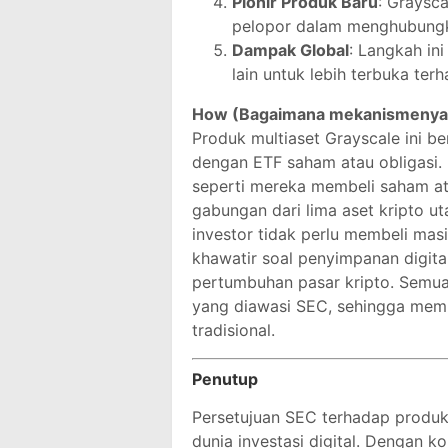
Pionir Produk Baru
: Graysca
pelopor dalam menghubungkan
Dampak Global
: Langkah in
lain untuk lebih terbuka ter
How (Bagaimana mekanismenya
Produk multiaset Grayscale ini b
dengan ETF saham atau obligasi. 
seperti mereka membeli saham at
gabungan dari lima aset kripto u
investor tidak perlu membeli masi
khawatir soal penyimpanan digita
pertumbuhan pasar kripto. Semua
yang diawasi SEC, sehingga memb
tradisional.
Penutup
Persetujuan SEC terhadap produk 
dunia investasi digital. Dengan k