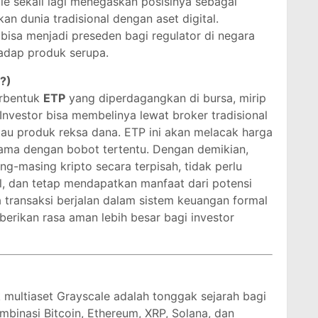
le sekali lagi menegaskan posisinya sebagai
 dunia tradisional dengan aset digital.
i bisa menjadi preseden bagi regulator di negara
hadap produk serupa.
?)
erbentuk
ETP
yang diperdagangkan di bursa, mirip
Investor bisa membelinya lewat broker tradisional
au produk reksa dana. ETP ini akan melacak harga
tama dengan bobot tertentu. Dengan demikian,
ng-masing kripto secara terpisah, tidak perlu
l, dan tetap mendapatkan manfaat dari potensi
 transaksi berjalan dalam sistem keuangan formal
erikan rasa aman lebih besar bagi investor
multiaset Grayscale adalah tonggak sejarah bagi
ombinasi Bitcoin, Ethereum, XRP, Solana, dan