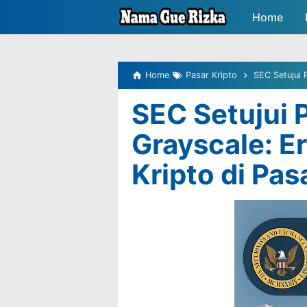
-->
Home
Peluang P
Home
Pasar Kripto
SEC Setujui Pr
SEC Setujui 
Grayscale: Er
Kripto di Pas