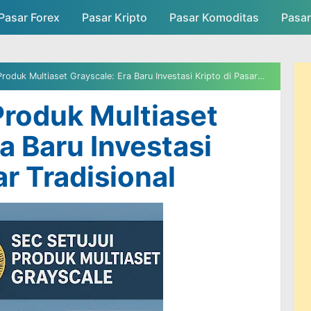
Pasar Forex
Pasar Kripto
Skip to main content
Pasar Komoditas
Pasa
asar
Persaingan Pasar
Admin Pasar
oduk Multiaset Grayscale: Era Baru Investasi Kripto di Pasar Tradisional
Produk Multiaset
a Baru Investasi
ar Tradisional