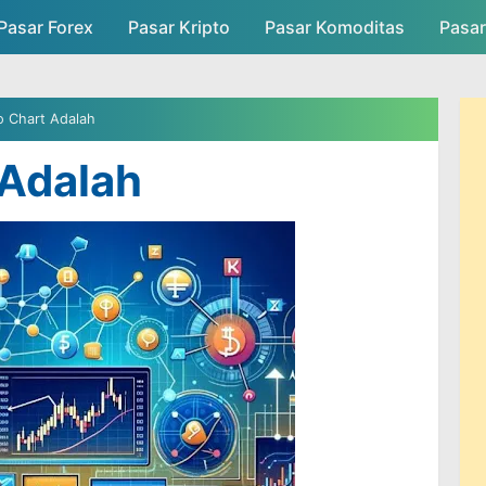
Pasar Forex
Pasar Kripto
Skip to main content
Pasar Komoditas
Pasa
asar
Persaingan Pasar
Admin Pasar
o Chart Adalah
 Adalah