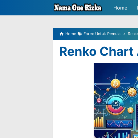
-->
Home
Peluang P
Home
Forex Untuk Pemula
Renk
Renko Chart