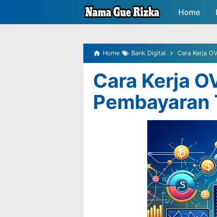
-->
Home
Peluang P
Home
Bank Digital
Cara Kerja O
Cara Kerja O
Pembayaran 