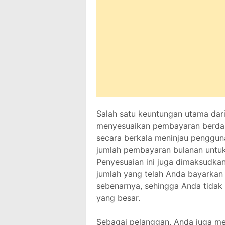
Salah satu keuntungan utama dari 
menyesuaikan pembayaran berdas
secara berkala meninjau penggun
jumlah pembayaran bulanan untuk 
Penyesuaian ini juga dimaksudka
jumlah yang telah Anda bayarka
sebenarnya, sehingga Anda tida
yang besar.
Sebagai pelanggan, Anda juga me