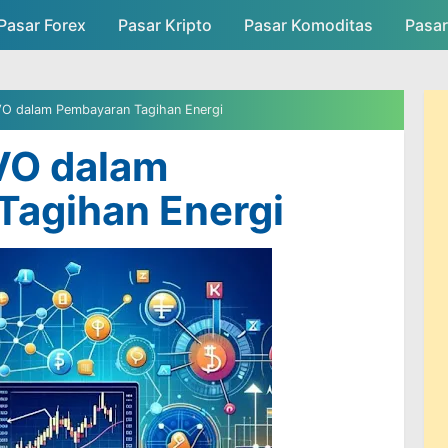
Pasar Forex
Pasar Kripto
Skip to main content
Pasar Komoditas
Pasa
asar
Persaingan Pasar
Admin Pasar
VO dalam Pembayaran Tagihan Energi
VO dalam
Tagihan Energi