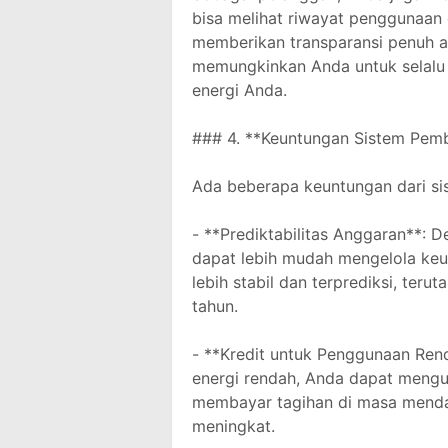
bisa melihat riwayat penggunaan e
memberikan transparansi penuh 
memungkinkan Anda untuk selalu 
energi Anda.
### 4. **Keuntungan Sistem Pem
Ada beberapa keuntungan dari si
- **Prediktabilitas Anggaran**:
dapat lebih mudah mengelola keu
lebih stabil dan terprediksi, ter
tahun.
- **Kredit untuk Penggunaan Re
energi rendah, Anda dapat mengu
membayar tagihan di masa menda
meningkat.