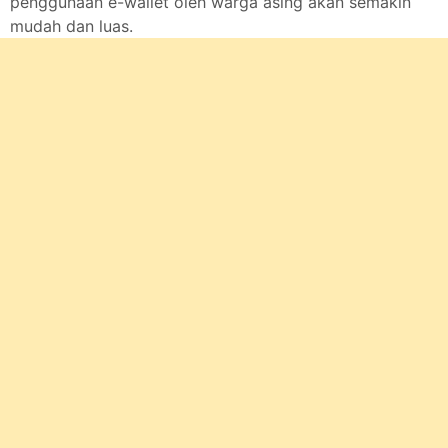
penggunaan e-wallet oleh warga asing akan semakin
mudah dan luas.