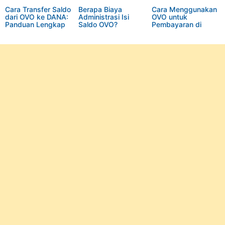
Cara Transfer Saldo
Berapa Biaya
Cara Menggunakan
dari OVO ke DANA:
Administrasi Isi
OVO untuk
Panduan Lengkap
Saldo OVO?
Pembayaran di
Shopee: Panduan
Lengkap