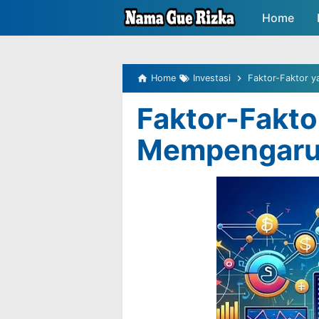
-->
Home
Peluang P
Home
Investasi
Faktor-Faktor y
Faktor-Fakto
Mempengaruhi