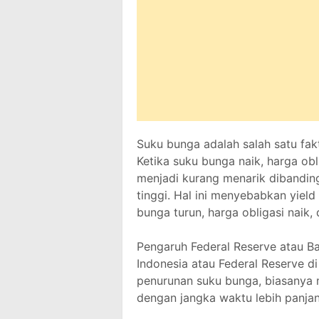
Suku bunga adalah salah satu fak
Ketika suku bunga naik, harga obl
menjadi kurang menarik dibandin
tinggi. Hal ini menyebabkan yield
bunga turun, harga obligasi naik,
Pengaruh Federal Reserve atau Ba
Indonesia atau Federal Reserve d
penurunan suku bunga, biasanya m
dengan jangka waktu lebih panjang