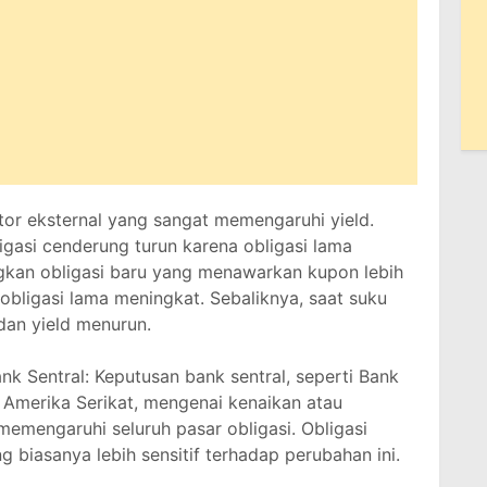
tor eksternal yang sangat memengaruhi yield.
igasi cenderung turun karena obligasi lama
gkan obligasi baru yang menawarkan kupon lebih
 obligasi lama meningkat. Sebaliknya, saat suku
 dan yield menurun.
nk Sentral: Keputusan bank sentral, seperti Bank
i Amerika Serikat, mengenai kenaikan atau
emengaruhi seluruh pasar obligasi. Obligasi
 biasanya lebih sensitif terhadap perubahan ini.