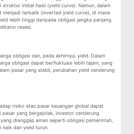
i struktur imbal hasil (yield curve). Namun, dalam
t menjadi terbalik (inverted yield curve), di mana
eld lebih tinggi daripada obligasi jangka panjang.
dikator resesi.
arga obligasi dan, pada akhirnya, yield. Dalam
arga obligasi dapat berfluktuasi lebih tajam, yang
alam pasar yang stabil, perubahan yield cenderung
adap risiko atau pasar keuangan global dapat
 pasar yang bergejolak, investor cenderung
 yang dianggap aman seperti obligasi pemerintah,
naik dan yield turun.