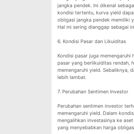
jangka pendek. Ini dikenal sebaga
kondisi tertentu, kurva yield dapa
obligasi jangka pendek memiliki yi
Hal ini sering dianggap sebagai in
6. Kondisi Pasar dan Likuiditas
Kondisi pasar juga memengaruhi h
pasar yang berlikuiditas rendah, h
memengaruhi yield. Sebaliknya, d
lebih lambat.
7. Perubahan Sentimen Investor
Perubahan sentimen investor terh
memengaruhi yield. Dalam kondisi
mengalihkan investasinya ke aset
yang menyebabkan harga obligasi 