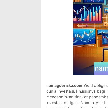
namaguerizka.com
Yield obliga
dunia investasi, khususnya bagi 
mencerminkan tingkat pengembali
investasi obligasi. Namun, yield 