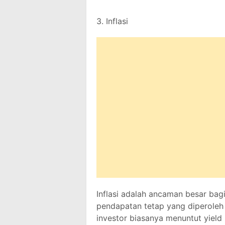
3. Inflasi
Inflasi adalah ancaman besar bagi
pendapatan tetap yang diperoleh d
investor biasanya menuntut yield