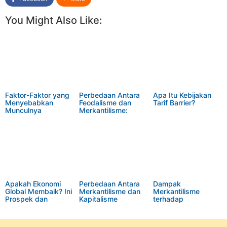
You Might Also Like:
Faktor-Faktor yang
Perbedaan Antara
Apa Itu Kebijakan
Menyebabkan
Feodalisme dan
Tarif Barrier?
Munculnya
Merkantilisme:
Merkantilisme
Memahami Dua
Sistem Sosial dan
Ekonomi dalam
Sejarah
Apakah Ekonomi
Perbedaan Antara
Dampak
Global Membaik? Ini
Merkantilisme dan
Merkantilisme
Prospek dan
Kapitalisme
terhadap
Tantangan yang
Pedagang:
Perdagangan Luar
Dihadapi Dunia
Menelusuri Dua
Negeri: Dominasi
Sistem Ekonomi
Monopoli dan