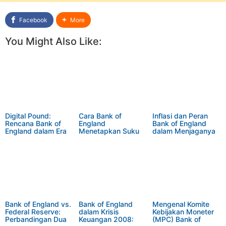
Facebook
More
You Might Also Like:
Digital Pound:
Cara Bank of
Inflasi dan Peran
Rencana Bank of
England
Bank of England
England dalam Era
Menetapkan Suku
dalam Menjaganya
Mata Uang Digital
Bunga Acuan:
Proses, Tujuan, dan
Dampaknya
Bank of England vs.
Bank of England
Mengenal Komite
Federal Reserve:
dalam Krisis
Kebijakan Moneter
Perbandingan Dua
Keuangan 2008:
(MPC) Bank of